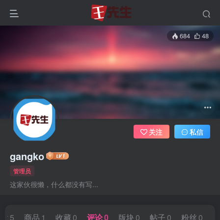
684
48
关注
私信
gangko
管理员
这家伙很懒，什么都没有写...
文章
5
商品
1
收藏
0
评论
0
版块
0
帖子
0
粉丝
0