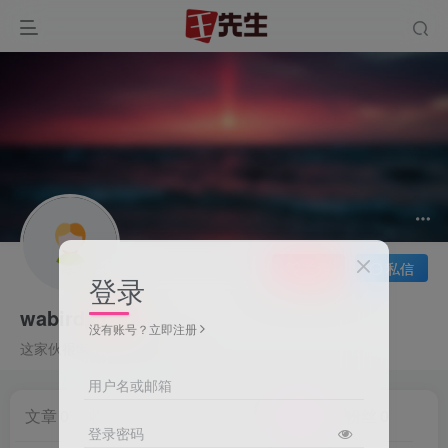
关注
私信
登录
wabird
没有账号？立即注册
这家伙很懒，什么都没有写...
用户名或邮箱
文章
0
收藏
0
评论
0
版块
0
帖子
0
粉丝
0
登录密码