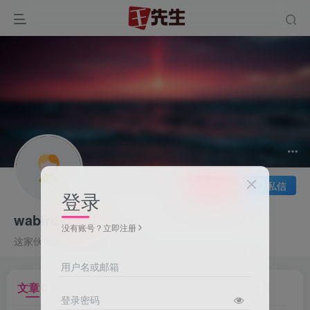
关注
私信
登录
wabird
没有账号？立即注册
这家伙很懒，什么都没有写...
用户名或邮箱
文章
0
收藏
0
评论
0
版块
0
帖子
0
粉丝
0
登录密码